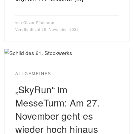
von
Oliver Pfleiderer
Veröffentlicht
28. November 2022
ALLGEMEINES
„SkyRun“ im
MesseTurm: Am 27.
November geht es
wieder hoch hinaus