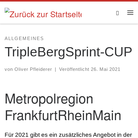
Zum Inhalt springen
Searc
Me
ALLGEMEINES
TripleBergSprint-CUP
von
Oliver Pfleiderer
|
Veröffentlicht
26. Mai 2021
Metropolregion
FrankfurtRheinMain
Für 2021 gibt es ein zusätzliches Angebot in der