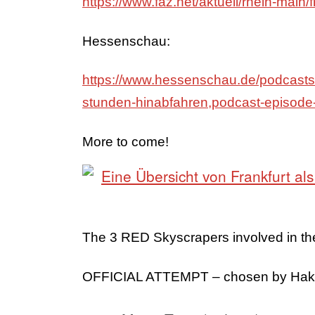
https://www.faz.net/aktuell/rhein-main/
Hessenschau:
https://www.hessenschau.de/podcasts/r
stunden-hinabfahren,podcast-episode
More to come!
The 3 RED Skyscrapers involved in th
OFFICIAL ATTEMPT – chosen by Haki