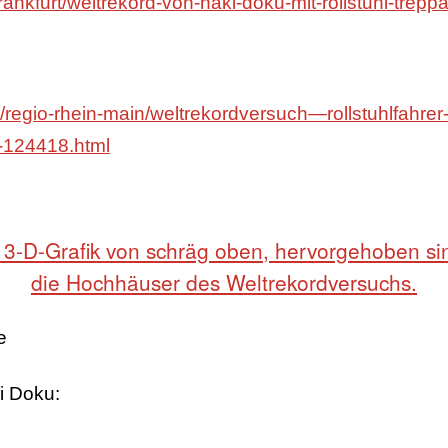
frankfurt/weltrekord-von-haki-doku-mit-rollstuhl-trep
egio-rhein-main/weltrekordversuch—rollstuhlfahrer-
-124418.html
e
 Doku: