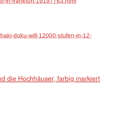
pab-in-frankfurt-19197763.html
haki-doku-will-12000-stufen-in-12-