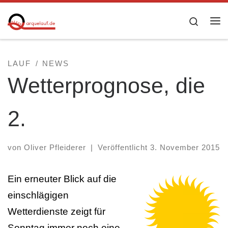
Zum Inhalt springen
Searc
Me
LAUF
NEWS
Wetterprognose, die
2.
von
Oliver Pfleiderer
|
Veröffentlicht
3. November 2015
Ein erneuter Blick auf die
einschlägigen
Wetterdienste zeigt für
Sonntag immer noch eine