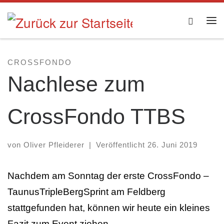
Zum Inhalt springen
Searc
Me
CROSSFONDO
Nachlese zum
CrossFondo TTBS
von
Oliver Pfleiderer
|
Veröffentlicht
26. Juni 2019
Nachdem am Sonntag der erste CrossFondo –
TaunusTripleBergSprint am Feldberg
stattgefunden hat, können wir heute ein kleines
Fazit zum Event ziehen.