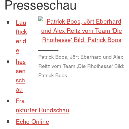
Presseschau
Lau
ftick
er.d
e
Patrick Boos, Jört Eberhard und Alex
hes
Reitz vom Team ‚Die Rhoihesse‘ Bild:
sen
Patrick Boos
sch
au
Fra
nkfurter Rundschau
Echo Online