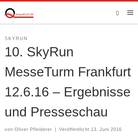
Zum Inhalt springen
Searc
Me
SKYRUN
10. SkyRun
MesseTurm Frankfurt
12.6.16 – Ergebnisse
und Presseschau
von
Oliver Pfleiderer
|
Veröffentlicht
13. Juni 2016