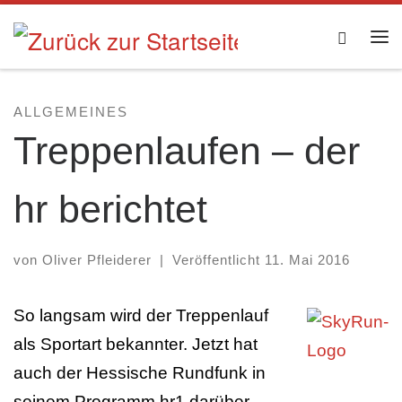
Zum Inhalt springen
Searc
Me
ALLGEMEINES
Treppenlaufen – der
hr berichtet
von
Oliver Pfleiderer
|
Veröffentlicht
11. Mai 2016
So langsam wird der Treppenlauf
als Sportart bekannter. Jetzt hat
auch der Hessische Rundfunk in
seinem Programm hr1 darüber