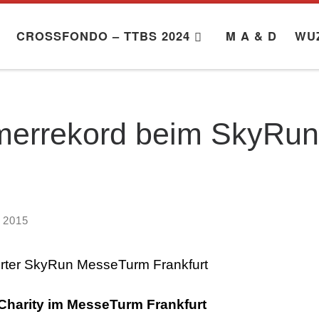
CROSSFONDO – TTBS 2024
M A & D
WU
merrekord beim SkyRun
i 2015
urter SkyRun MesseTurm Frankfurt
Charity im MesseTurm Frankfurt