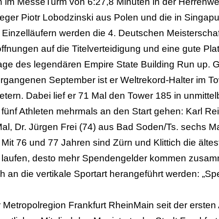
n im MesseTurm von 6:27,8 Minuten in der Herrenwer
ieger Piotr Lobodzinski aus Polen und die in Singa
 Einzelläufern werden die 4. Deutschen Meisterschaf
fnungen auf die Titelverteidigung und eine gute Pla
lage des legendären Empire State Building Run up. 
ergangenen September ist er Weltrekord-Halter im T
ern. Dabei lief er 71 Mal den Tower 185 in unmitt
n fünf Athleten mehrmals an den Start gehen: Karl R
al, Dr. Jürgen Frei (74) aus Bad Soden/Ts. sechs M
. Mit 76 und 77 Jahren sind Zürn und Klittich die älte
mber laufen, desto mehr Spendengelder kommen zusamm
sch an die vertikale Sportart herangeführt werden: „S
r Metropolregion Frankfurt RheinMain seit der ersten