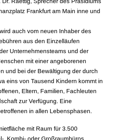
t. Dr. Raettig, Sprecher des Präsidiums
nanzplatz Frankfurt am Main inne und
d wird auch vom neuen Inhaber des
gebühren aus den Einzelläufen
n der Unternehmensteams und der
Menschen mit einer angeborenen
n und bei der Bewältigung der durch
wa eins von Tausend Kindern kommt in
fenen, Eltern, Familien, Fachleuten
dschaft zur Verfügung. Eine
etroffenen in allen Lebensphasen.
ietfläche mit Raum für 3.500
zel-, Kombi- oder Großraumbüros