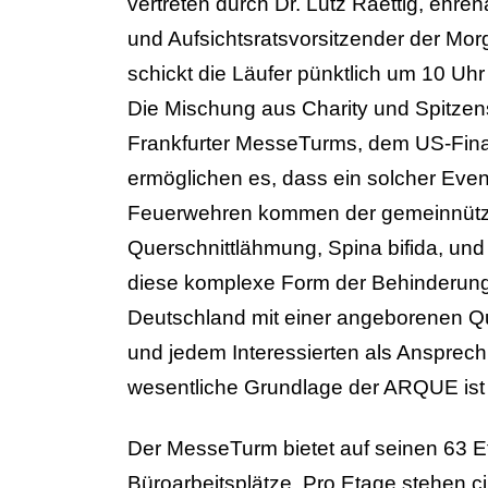
vertreten durch Dr. Lutz Raettig, ehren
und Aufsichtsratsvorsitzender der Mo
schickt die Läufer pünktlich um 10 Uhr
Die Mischung aus Charity und Spitzens
Frankfurter MesseTurms, dem US-Finanz
ermöglichen es, dass ein solcher Ev
Feuerwehren kommen der gemeinnützi
Querschnittlähmung, Spina bifida, un
diese komplexe Form der Behinderung
Deutschland mit einer angeborenen Que
und jedem Interessierten als Ansprech
wesentliche Grundlage der ARQUE ist 
Der MesseTurm bietet auf seinen 63 E
Büroarbeitsplätze. Pro Etage stehen c