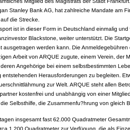
amtliches Mitglied des Magistrats der Stadt Frankfur
rgan Stanley Bank AG, hat zahlreiche Mandate am Fi
 auf die Strecke.
port ist in dieser Form in Deutschland einmalig un
investor Blackstone, weiter unterstützt. Die Start
ent ausgetragen werden kann. Die Anmeldegebühre
gen Arbeit von ARQUE zugute, einem Verein, der 
d deren Angehörige bei einem selbstbestimmten Lebe
 entstehenden Herausforderungen zu begleiten. Et
rschnittlähmung zur Welt. ARQUE steht allen Betrof
partner kostenfrei und unabhängig von einer Mitglie
die Selbsthilfe, die Zusammenfu?hrung von gleich B
tagen insgesamt fast 62.000 Quadratmeter Gesamtm
irca 1.200 Quadratmeter zur Verfügung, die als Ein