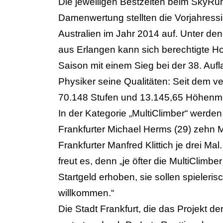
Die jeweiligen Bestzeiten beim SkyRu
Damenwertung stellten die Vorjahress
Australien im Jahr 2014 auf. Unter den
aus Erlangen kann sich berechtigte Hof
Saison mit einem Sieg bei der 38. Auf
Physiker seine Qualitäten: Seit dem v
70.148 Stufen und 13.145,65 Höhenmet
In der Kategorie „MultiClimber“ werde
Frankfurter Michael Herms (29) zehn M
Frankfurter Manfred Klittich je drei Mal
freut es, denn „je öfter die MultiCli
Startgeld erhoben, sie sollen spieleri
willkommen.“
Die Stadt Frankfurt, die das Projekt de