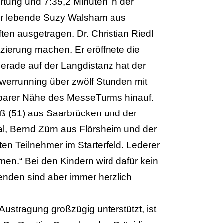
tung und 7:35,2 Minuten in der
pur lebende Suzy Walsham aus
ten ausgetragen. Dr. Christian Riedl
tzierung machen. Er eröffnete die
Gerade auf der Langdistanz hat der
owerrunning über zwölf Stunden mit
elbarer Nähe des MesseTurms hinauf.
eiß (51) aus Saarbrücken und der
al, Bernd Zürn aus Flörsheim und der
sten Teilnehmer im Starterfeld. Lederer
en.“ Bei den Kindern wird dafür kein
penden sind aber immer herzlich
 Austragung großzügig unterstützt, ist