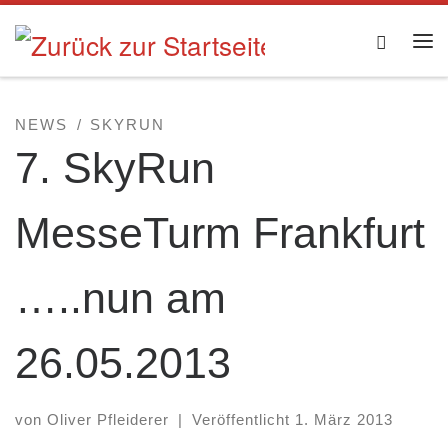
Zum Inhalt springen
Searc
Me
NEWS
SKYRUN
7. SkyRun
MesseTurm Frankfurt
…..nun am
26.05.2013
von
Oliver Pfleiderer
|
Veröffentlicht
1. März 2013