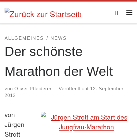
Zum Inhalt springen
Searc
Me
ALLGEMEINES
NEWS
Der schönste
Marathon der Welt
von
Oliver Pfleiderer
|
Veröffentlicht
12. September
2012
von
Jürgen
Strott