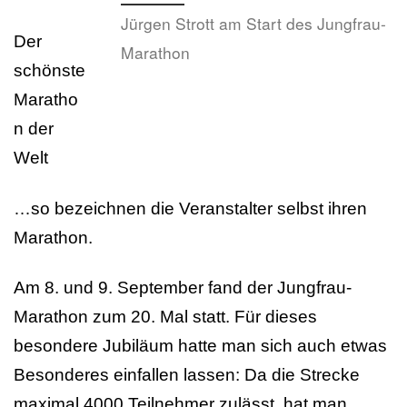
Jürgen Strott am Start des Jungfrau-
Der
Marathon
schönste
Maratho
n der
Welt
…so bezeichnen die Veranstalter selbst ihren
Marathon.
Am 8. und 9. September fand der Jungfrau-
Marathon zum 20. Mal statt. Für dieses
besondere Jubiläum hatte man sich auch etwas
Besonderes einfallen lassen: Da die Strecke
maximal 4000 Teilnehmer zulässt, hat man