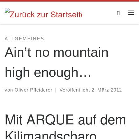
Zum Inhalt springen
Searc
Me
ALLGEMEINES
Ain’t no mountain
high enough…
von
Oliver Pfleiderer
|
Veröffentlicht
2. März 2012
Mit ARQUE auf dem
Kilimandscharo