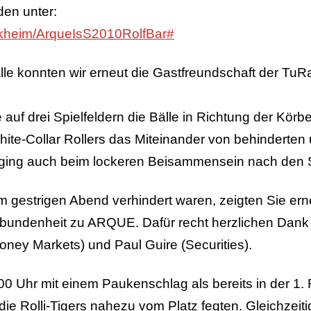
den unter:
lkheim/ArqueIsS2010RolfBar#
le konnten wir erneut die Gastfreundschaft der TuR
 auf drei Spielfeldern die Bälle in Richtung der Kör
e-Collar Rollers das Miteinander von behinderten 
 ging auch beim lockeren Beisammensein nach den S
 gestrigen Abend verhindert waren, zeigten Sie ern
bundenheit zu ARQUE. Dafür recht herzlichen Dank s
ney Markets) und Paul Guire (Securities).
0 Uhr mit einem Paukenschlag als bereits in der 1.
die Rolli-Tigers nahezu vom Platz fegten. Gleichze