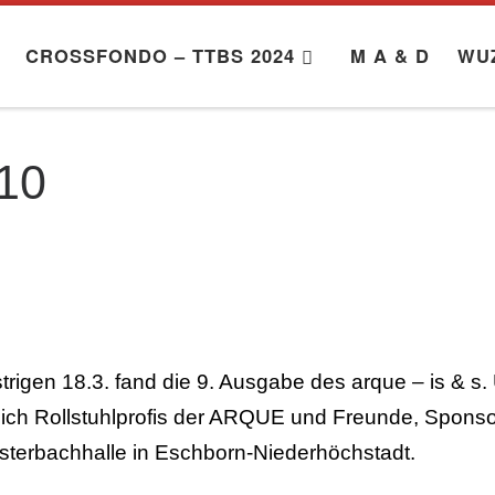
CROSSFONDO – TTBS 2024
M A & D
WU
010
rigen 18.3. fand die 9. Ausgabe des arque – is & s
 sich Rollstuhlprofis der ARQUE und Freunde, Spons
sterbachhalle in Eschborn-Niederhöchstadt.