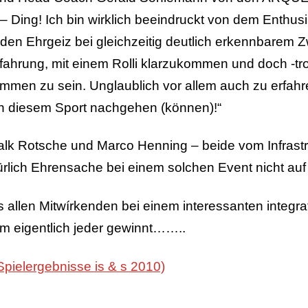
 Ding! Ich bin wirklich beeindruckt von dem Enthusia
en Ehrgeiz bei gleichzeitig deutlich erkennbarem Z
Erfahrung, mit einem Rolli klarzukommen und doch -tr
men zu sein. Unglaublich vor allem auch zu erfahr
ten diesem Sport nachgehen (können)!“
 Falk Rotsche und Marco Henning – beide vom Infras
rlich Ehrensache bei einem solchen Event nicht auf
s allen Mitwírkenden bei einem interessanten integr
em eigentlich jeder gewinnt……..
Spielergebnisse is & s 2010)