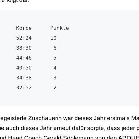
 Punkte

     52:24      10

     38:30       6

     44:46       5

     40:50       4

     34:38       3

      32:52       2
egeisterte Zuschauerin war dieses Jahr erstmals 
ie auch dieses Jahr erneut dafür sorgte, dass jeder 
nd Head Coach Gerald Söhlemann von den ARQUE-R