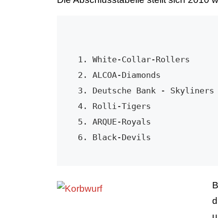
                                  Körbe     
1. White-Collar-Rollers      
2. ALCOA-Diamonds            
3. Deutsche Bank - Skyliners 
4. Rolli-Tigers              
5. ARQUE-Royals              
6. Black-Devils             
B
d
u