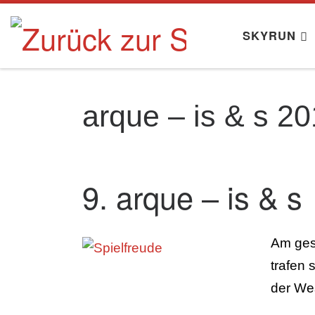
Zum Inhalt springen
SKYRUN
arque – is & s 2
9. arque – is & s
Am gest
trafen
der We