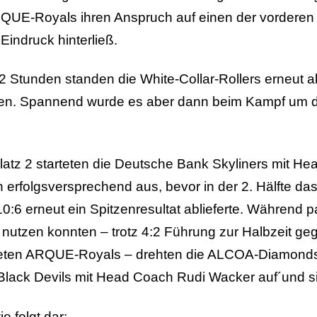
UE-Royals ihren Anspruch auf einen der vorderen P
indruck hinterließ.
 Stunden standen die White-Collar-Rollers erneut als
en. Spannend wurde es aber dann beim Kampf um di
Platz 2 starteten die Deutsche Bank Skyliners mit 
h erfolgsversprechend aus, bevor in der 2. Hälfte 
6 erneut ein Spitzenresultat ablieferte. Während par
e nutzen konnten – trotz 4:2 Führung zur Halbzeit 
teten ARQUE-Royals – drehten die ALCOA-Diamonds
lack Devils mit Head Coach Rudi Wacker auf´und sic
e folgt dar: